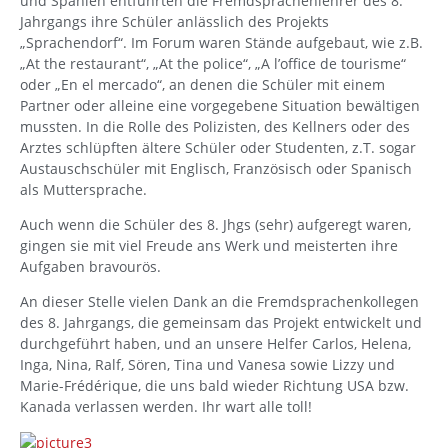
und Spanien entführten die Fremdsprachenlehrer des 8.
Jahrgangs ihre Schüler anlässlich des Projekts
„Sprachendorf“. Im Forum waren Stände aufgebaut, wie z.B.
„At the restaurant“, „At the police“, „A l’office de tourisme“
oder „En el mercado“, an denen die Schüler mit einem
Partner oder alleine eine vorgegebene Situation bewältigen
mussten. In die Rolle des Polizisten, des Kellners oder des
Arztes schlüpften ältere Schüler oder Studenten, z.T. sogar
Austauschschüler mit Englisch, Französisch oder Spanisch
als Muttersprache.
Auch wenn die Schüler des 8. Jhgs (sehr) aufgeregt waren,
gingen sie mit viel Freude ans Werk und meisterten ihre
Aufgaben bravourös.
An dieser Stelle vielen Dank an die Fremdsprachenkollegen
des 8. Jahrgangs, die gemeinsam das Projekt entwickelt und
durchgeführt haben, und an unsere Helfer Carlos, Helena,
Inga, Nina, Ralf, Sören, Tina und Vanesa sowie Lizzy und
Marie-Frédérique, die uns bald wieder Richtung USA bzw.
Kanada verlassen werden. Ihr wart alle toll!