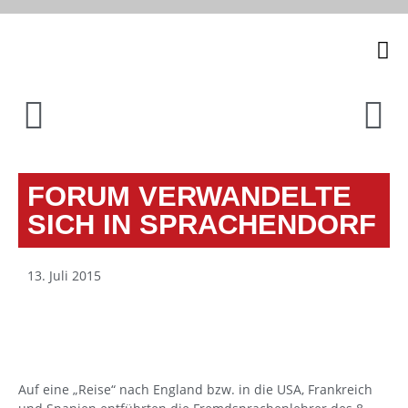
Unsere
FORUM VERWANDELTE
SICH IN SPRACHENDORF
13. Juli 2015
Auf eine „Reise“ nach England bzw. in die USA, Frankreich