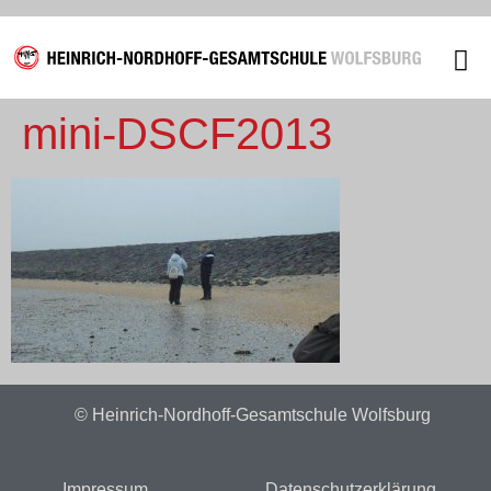
mini-DSCF2013
Unsere
© Heinrich-Nordhoff-Gesamtschule Wolfsburg
Impressum
Datenschutzerklärung