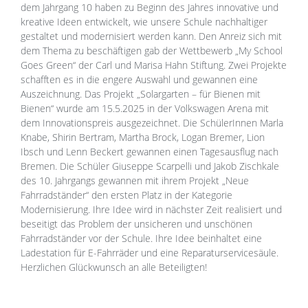
dem Jahrgang 10 haben zu Beginn des Jahres innovative und
kreative Ideen entwickelt, wie unsere Schule nachhaltiger
gestaltet und modernisiert werden kann. Den Anreiz sich mit
dem Thema zu beschäftigen gab der Wettbewerb „My School
Goes Green“ der Carl und Marisa Hahn Stiftung. Zwei Projekte
schafften es in die engere Auswahl und gewannen eine
Auszeichnung. Das Projekt „Solargarten – für Bienen mit
Bienen“ wurde am 15.5.2025 in der Volkswagen Arena mit
dem Innovationspreis ausgezeichnet. Die SchülerInnen Marla
Knabe, Shirin Bertram, Martha Brock, Logan Bremer, Lion
Ibsch und Lenn Beckert gewannen einen Tagesausflug nach
Bremen. Die Schüler Giuseppe Scarpelli und Jakob Zischkale
des 10. Jahrgangs gewannen mit ihrem Projekt „Neue
Fahrradständer“ den ersten Platz in der Kategorie
Modernisierung. Ihre Idee wird in nächster Zeit realisiert und
beseitigt das Problem der unsicheren und unschönen
Fahrradständer vor der Schule. Ihre Idee beinhaltet eine
Ladestation für E-Fahrräder und eine Reparaturservicesäule.
Herzlichen Glückwunsch an alle Beteiligten!