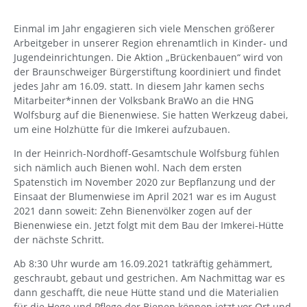
Einmal im Jahr engagieren sich viele Menschen größerer
Arbeitgeber in unserer Region ehrenamtlich in Kinder- und
Jugendeinrichtungen. Die Aktion „Brückenbauen“ wird von
der Braunschweiger Bürgerstiftung koordiniert und findet
jedes Jahr am 16.09. statt. In diesem Jahr kamen sechs
Mitarbeiter*innen der Volksbank BraWo an die HNG
Wolfsburg auf die Bienenwiese. Sie hatten Werkzeug dabei,
um eine Holzhütte für die Imkerei aufzubauen.
In der Heinrich-Nordhoff-Gesamtschule Wolfsburg fühlen
sich nämlich auch Bienen wohl. Nach dem ersten
Spatenstich im November 2020 zur Bepflanzung und der
Einsaat der Blumenwiese im April 2021 war es im August
2021 dann soweit: Zehn Bienenvölker zogen auf der
Bienenwiese ein. Jetzt folgt mit dem Bau der Imkerei-Hütte
der nächste Schritt.
Ab 8:30 Uhr wurde am 16.09.2021 tatkräftig gehämmert,
geschraubt, gebaut und gestrichen. Am Nachmittag war es
dann geschafft, die neue Hütte stand und die Materialien
für die Hege und Pflege der Bienen können jetzt vor Ort und