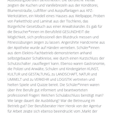
zeigten die Kuchen und Vanillebrezeln aus der Konditorei,
Blumensträuße, Luftfilter und Auspuffanlagen aus KFZ-
Werkstätten, ein Modell eines Hauses aus Wellpappe, Proben
von Parkettholz und Laminat aus der Tischlerei, das
Bürgerliche Gesetzbuch aus einer Anwaltskanzlei. Es gab für
die Besucher*innen im Berufsfeld GESUNDHEIT die
Möglichkeit, sich professionell den Blutdruck messen und
Fitnessübungen zeigen zu lassen. Angerührte Handcreme aus
der Apotheke wurde auf Händen verrieben. Schüler*innen
aus dem Elektro-Fachbetrieb demonstrierten anhand
selbstgebauter Schaltkreise, wie durch einen Kurzschluss der
Schutzschalter ‚rausfliegen‘ kann. Ebenso waren Gastronomie,
die Polizei und Anwälte, Schulen und Kindergärten KUNST,
KULTUR und GESTALTUNG, zu LANDSCHAFT, NATUR und
UMWELT und zu VERKEHR und LOGISTIK vertreten und
hielten Spiele und Quizze bereit. Die Schüler*innen waren
über ihre Berufe gut informiert und beantworteten
professionell Fragen: Welchen Schulabschluss benötigt man?
Wie lange dauert die Ausbildung? War die Betreuung im
Betrieb gut? Der Berufsberater Herr Herok von der Agentur
für Arbeit zeigte sich ebenso beeindruckt vom ‚Markt der