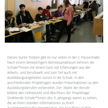
Dieses bunte Treiben gibt es nur selten in der C-Pausenhalle:
Nach einem dreiwöchigem Betriebspraktikum kehrten die
Schüler*innen mit einem Sack voll Erfahrungen aus der
Arbeits- und Berufswelt und zum Teil auch mit
Ausbildungsangeboten zurück in die Schule. In den
anschließenden Projekttagen wurden Präsentationen zu den
Ausbildungsberufen vorbereitet. Der ‚Markt der Berufe‘
bildete den Höhepunkt und Abschluss der Projekttage.
Strahlende Schüler*innen des 9. Jahrgangs waren zu sehen,
die an ihren Ständen Informationen zu ihren
Ausbildungsberufen bereithielten. Die berufliche Vielfalt